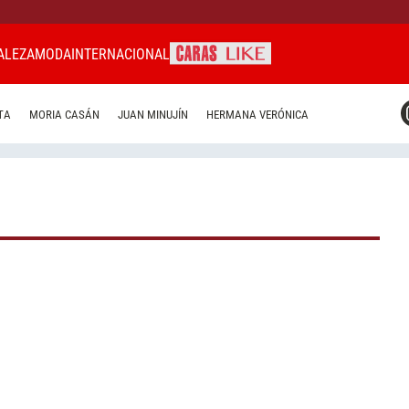
ALEZA
MODA
INTERNACIONAL
CARAS MIAMI
TA
MORIA CASÁN
JUAN MINUJÍN
HERMANA VERÓNICA
CARAS BRASIL
CARAS URUGUAY