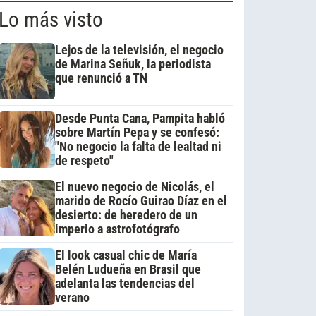
Lo más visto
Lejos de la televisión, el negocio
de Marina Señuk, la periodista
que renunció a TN
Desde Punta Cana, Pampita habló
sobre Martín Pepa y se confesó:
"No negocio la falta de lealtad ni
de respeto"
El nuevo negocio de Nicolás, el
marido de Rocío Guirao Díaz en el
desierto: de heredero de un
imperio a astrofotógrafo
El look casual chic de María
Belén Ludueña en Brasil que
adelanta las tendencias del
verano