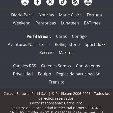
Diario Perfil
Noticias
Marie Claire
Fortuna
Weekend
Parabrisas
Lunateen
BATimes
Perfil Brasil:
Caras
Contigo
Aventuras Na Historia
Rolling Stone
Sport Buzz
Recreio
Maxima
Canales RSS
Quienes Somos
Contáctenos
Privacidad
Equipo
Reglas de participación
Tránsito
Caras - Editorial Perfil S.A.
| © Perfil.com 2006-2026 - Todos los
derechos reservados.
Editor responsable: Carlos Piro.
Registro de la propiedad intelectual número 5346433
Dirección:
California 2715
,
C1289ABI
,
CABA, Argentina
|