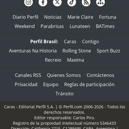
Diario Perfil
Noticias
Marie Claire
Fortuna
Weekend
Parabrisas
Lunateen
BATimes
Perfil Brasil:
Caras
Contigo
Aventuras Na Historia
Rolling Stone
Sport Buzz
Recreio
Maxima
Canales RSS
Quienes Somos
Contáctenos
Privacidad
Equipo
Reglas de participación
Tránsito
Caras - Editorial Perfil S.A.
| © Perfil.com 2006-2026 - Todos los
derechos reservados.
Editor responsable: Carlos Piro.
Registro de la propiedad intelectual número 5346433
Dirección:
California 2715
,
C1289ABI
,
CABA, Argentina
|