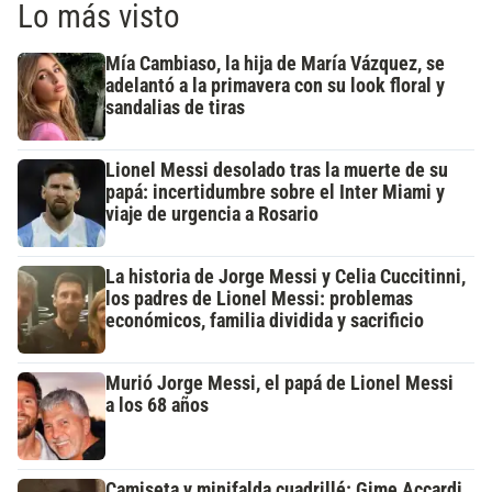
Lo más visto
Mía Cambiaso, la hija de María Vázquez, se
adelantó a la primavera con su look floral y
sandalias de tiras
Lionel Messi desolado tras la muerte de su
papá: incertidumbre sobre el Inter Miami y
viaje de urgencia a Rosario
La historia de Jorge Messi y Celia Cuccitinni,
los padres de Lionel Messi: problemas
económicos, familia dividida y sacrificio
Murió Jorge Messi, el papá de Lionel Messi
a los 68 años
Camiseta y minifalda cuadrillé: Gime Accardi