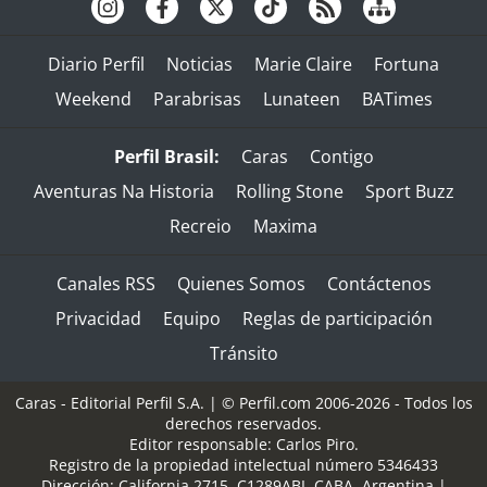
Diario Perfil
Noticias
Marie Claire
Fortuna
Weekend
Parabrisas
Lunateen
BATimes
Perfil Brasil:
Caras
Contigo
Aventuras Na Historia
Rolling Stone
Sport Buzz
Recreio
Maxima
Canales RSS
Quienes Somos
Contáctenos
Privacidad
Equipo
Reglas de participación
Tránsito
Caras - Editorial Perfil S.A.
| © Perfil.com 2006-2026 - Todos los
derechos reservados.
Editor responsable: Carlos Piro.
Registro de la propiedad intelectual número 5346433
Dirección:
California 2715
,
C1289ABI
,
CABA, Argentina
|