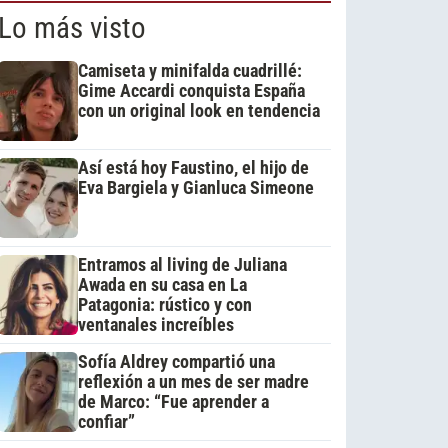
Lo más visto
Camiseta y minifalda cuadrillé:
Gime Accardi conquista España
con un original look en tendencia
Así está hoy Faustino, el hijo de
Eva Bargiela y Gianluca Simeone
Entramos al living de Juliana
Awada en su casa en La
Patagonia: rústico y con
ventanales increíbles
Sofía Aldrey compartió una
reflexión a un mes de ser madre
de Marco: “Fue aprender a
confiar”