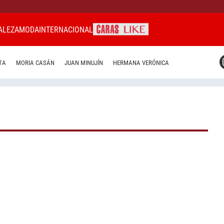
ALEZA
MODA
INTERNACIONAL
CARAS MIAMI
TA
MORIA CASÁN
JUAN MINUJÍN
HERMANA VERÓNICA
CARAS BRASIL
CARAS URUGUAY