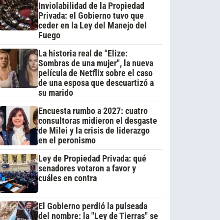
Inviolabilidad de la Propiedad
Privada: el Gobierno tuvo que
ceder en la Ley del Manejo del
Fuego
La historia real de "Elize:
Sombras de una mujer", la nueva
película de Netflix sobre el caso
de una esposa que descuartizó a
su marido
Encuesta rumbo a 2027: cuatro
consultoras midieron el desgaste
de Milei y la crisis de liderazgo
en el peronismo
Ley de Propiedad Privada: qué
senadores votaron a favor y
cuáles en contra
El Gobierno perdió la pulseada
del nombre: la "Ley de Tierras" se