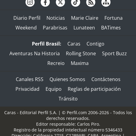
Diario Perfil
Noticias
Marie Claire
Fortuna
Weekend
Parabrisas
Lunateen
BATimes
Perfil Brasil:
Caras
Contigo
Aventuras Na Historia
Rolling Stone
Sport Buzz
Recreio
Maxima
Canales RSS
Quienes Somos
Contáctenos
Privacidad
Equipo
Reglas de participación
Tránsito
Caras - Editorial Perfil S.A.
| © Perfil.com 2006-2026 - Todos los
derechos reservados.
Editor responsable: Carlos Piro.
Registro de la propiedad intelectual número 5346433
Dirección:
California 2715
,
C1289ABI
,
CABA, Argentina
|