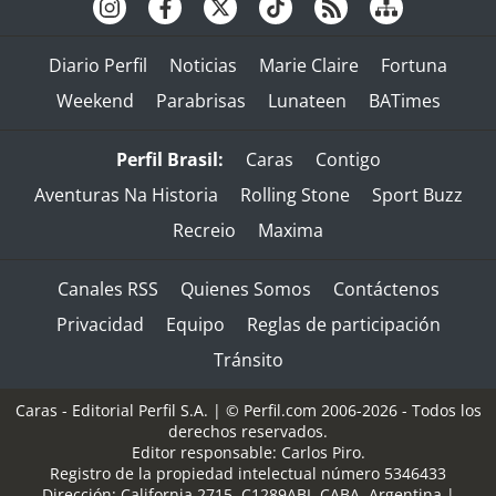
Diario Perfil
Noticias
Marie Claire
Fortuna
Weekend
Parabrisas
Lunateen
BATimes
Perfil Brasil:
Caras
Contigo
Aventuras Na Historia
Rolling Stone
Sport Buzz
Recreio
Maxima
Canales RSS
Quienes Somos
Contáctenos
Privacidad
Equipo
Reglas de participación
Tránsito
Caras - Editorial Perfil S.A.
| © Perfil.com 2006-2026 - Todos los
derechos reservados.
Editor responsable: Carlos Piro.
Registro de la propiedad intelectual número 5346433
Dirección:
California 2715
,
C1289ABI
,
CABA, Argentina
|