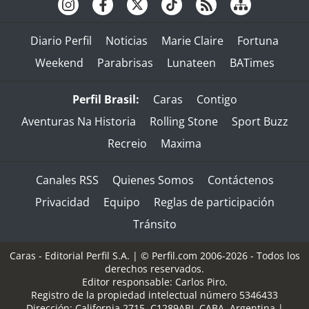
Diario Perfil
Noticias
Marie Claire
Fortuna
Weekend
Parabrisas
Lunateen
BATimes
Perfil Brasil:
Caras
Contigo
Aventuras Na Historia
Rolling Stone
Sport Buzz
Recreio
Maxima
Canales RSS
Quienes Somos
Contáctenos
Privacidad
Equipo
Reglas de participación
Tránsito
Caras - Editorial Perfil S.A.
| © Perfil.com 2006-2026 - Todos los
derechos reservados.
Editor responsable: Carlos Piro.
Registro de la propiedad intelectual número 5346433
Dirección:
California 2715
,
C1289ABI
,
CABA, Argentina
|