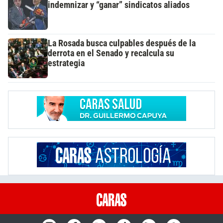
indemnizar y “ganar” sindicatos aliados
La Rosada busca culpables después de la
derrota en el Senado y recalcula su
estrategia