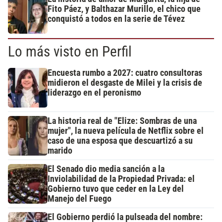
Fito Páez, y Balthazar Murillo, el chico que
conquistó a todos en la serie de Tévez
Lo más visto en Perfil
Encuesta rumbo a 2027: cuatro consultoras
midieron el desgaste de Milei y la crisis de
liderazgo en el peronismo
La historia real de "Elize: Sombras de una
mujer", la nueva película de Netflix sobre el
caso de una esposa que descuartizó a su
marido
El Senado dio media sanción a la
Inviolabilidad de la Propiedad Privada: el
Gobierno tuvo que ceder en la Ley del
Manejo del Fuego
El Gobierno perdió la pulseada del nombre: