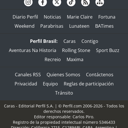
Diario Perfil
Noticias
Marie Claire
Fortuna
Weekend
Parabrisas
Lunateen
BATimes
Perfil Brasil:
Caras
Contigo
Aventuras Na Historia
Rolling Stone
Sport Buzz
Recreio
Maxima
Canales RSS
Quienes Somos
Contáctenos
Privacidad
Equipo
Reglas de participación
Tránsito
Caras - Editorial Perfil S.A.
| © Perfil.com 2006-2026 - Todos los
derechos reservados.
Editor responsable: Carlos Piro.
Registro de la propiedad intelectual número 5346433
Dirección:
California 2715
,
C1289ABI
,
CABA, Argentina
|