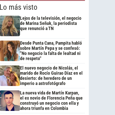
Lo más visto
Lejos de la televisión, el negocio
de Marina Señuk, la periodista
que renunció a TN
Desde Punta Cana, Pampita habló
sobre Martín Pepa y se confesó:
"No negocio la falta de lealtad ni
de respeto"
El nuevo negocio de Nicolás, el
marido de Rocío Guirao Díaz en el
desierto: de heredero de un
imperio a astrofotógrafo
La nueva vida de Martín Karpan,
el ex novio de Florencia Peña que
construyó un negocio con ella y
ahora triunfa en Colombia