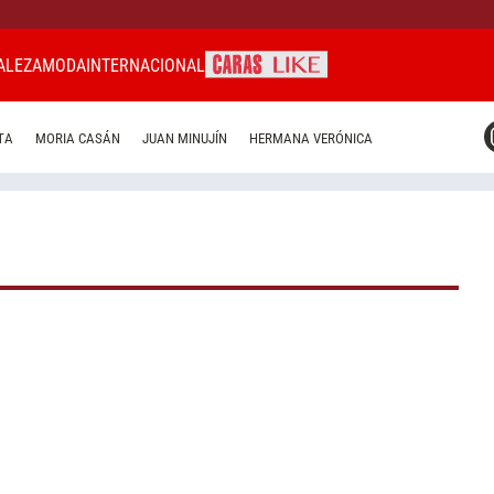
ALEZA
MODA
INTERNACIONAL
CARAS MIAMI
TA
MORIA CASÁN
JUAN MINUJÍN
HERMANA VERÓNICA
CARAS BRASIL
CARAS URUGUAY