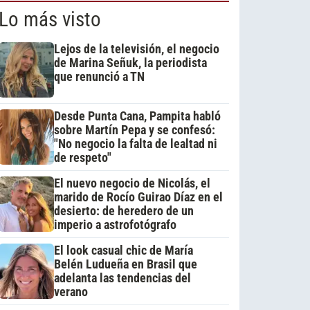
Lo más visto
Lejos de la televisión, el negocio
de Marina Señuk, la periodista
que renunció a TN
Desde Punta Cana, Pampita habló
sobre Martín Pepa y se confesó:
"No negocio la falta de lealtad ni
de respeto"
El nuevo negocio de Nicolás, el
marido de Rocío Guirao Díaz en el
desierto: de heredero de un
imperio a astrofotógrafo
El look casual chic de María
Belén Ludueña en Brasil que
adelanta las tendencias del
verano