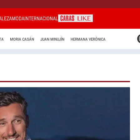
ALEZA
MODA
INTERNACIONAL
CARAS MIAMI
TA
MORIA CASÁN
JUAN MINUJÍN
HERMANA VERÓNICA
CARAS BRASIL
CARAS URUGUAY