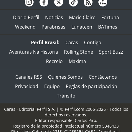
Diario Perfil
Noticias
Marie Claire
Fortuna
Weekend
Parabrisas
Lunateen
BATimes
Perfil Brasil:
Caras
Contigo
Aventuras Na Historia
Rolling Stone
Sport Buzz
Recreio
Maxima
Canales RSS
Quienes Somos
Contáctenos
Privacidad
Equipo
Reglas de participación
Tránsito
Caras - Editorial Perfil S.A.
| © Perfil.com 2006-2026 - Todos los
derechos reservados.
Editor responsable: Carlos Piro.
Registro de la propiedad intelectual número 5346433
Dirección:
California 2715
,
C1289ABI
,
CABA, Argentina
|