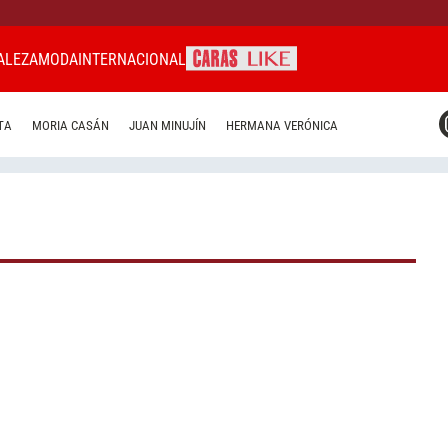
ALEZA
MODA
INTERNACIONAL
CARAS MIAMI
TA
MORIA CASÁN
JUAN MINUJÍN
HERMANA VERÓNICA
CARAS BRASIL
CARAS URUGUAY