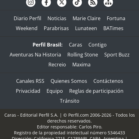
Diario Perfil
Noticias
Marie Claire
Fortuna
Weekend
Parabrisas
Lunateen
BATimes
Perfil Brasil:
Caras
Contigo
Aventuras Na Historia
Rolling Stone
Sport Buzz
Recreio
Maxima
Canales RSS
Quienes Somos
Contáctenos
Privacidad
Equipo
Reglas de participación
Tránsito
Caras - Editorial Perfil S.A.
| © Perfil.com 2006-2026 - Todos los
derechos reservados.
Editor responsable: Carlos Piro.
Registro de la propiedad intelectual número 5346433
Dirección:
California 2715
,
C1289ABI
,
CABA, Argentina
|