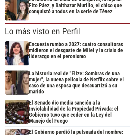
Fito Páez, y Balthazar Murillo, el chico que
conquistó a todos en la serie de Tévez
Lo más visto en Perfil
Encuesta rumbo a 2027: cuatro consultoras
midieron el desgaste de Milei y la crisis de
liderazgo en el peronismo
La historia real de "Elize: Sombras de una
mujer", la nueva película de Netflix sobre el
caso de una esposa que descuartizó a su
marido
El Senado dio media sanción a la
Inviolabilidad de la Propiedad Privada: el
Gobierno tuvo que ceder en la Ley del
Manejo del Fuego
El Gobierno perdió la pulseada del nombre: