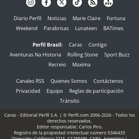
Diario Perfil
Noticias
Marie Claire
Fortuna
Weekend
Parabrisas
Lunateen
BATimes
Perfil Brasil:
Caras
Contigo
Aventuras Na Historia
Rolling Stone
Sport Buzz
Recreio
Maxima
Canales RSS
Quienes Somos
Contáctenos
Privacidad
Equipo
Reglas de participación
Tránsito
Caras - Editorial Perfil S.A.
| © Perfil.com 2006-2026 - Todos los
derechos reservados.
Editor responsable: Carlos Piro.
Registro de la propiedad intelectual número 5346433
Dirección:
California 2715
,
C1289ABI
,
CABA, Argentina
|