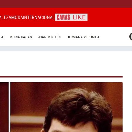
ALEZA
MODA
INTERNACIONAL
CARAS MIAMI
TA
MORIA CASÁN
JUAN MINUJÍN
HERMANA VERÓNICA
CARAS BRASIL
CARAS URUGUAY