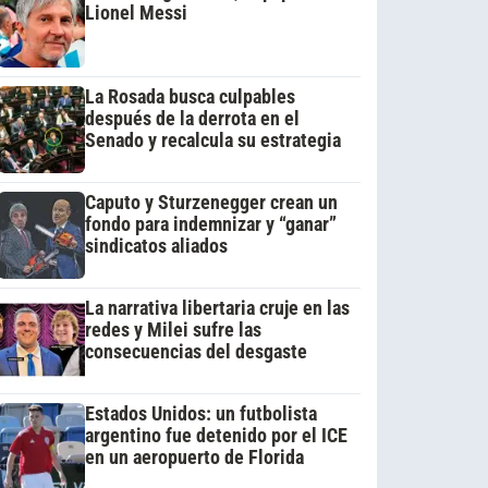
Lionel Messi
La Rosada busca culpables
después de la derrota en el
Senado y recalcula su estrategia
Caputo y Sturzenegger crean un
fondo para indemnizar y “ganar”
sindicatos aliados
La narrativa libertaria cruje en las
redes y Milei sufre las
consecuencias del desgaste
Estados Unidos: un futbolista
argentino fue detenido por el ICE
en un aeropuerto de Florida