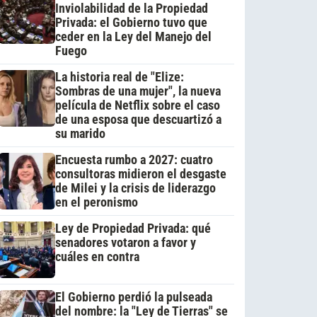
Inviolabilidad de la Propiedad
Privada: el Gobierno tuvo que
ceder en la Ley del Manejo del
Fuego
La historia real de "Elize:
Sombras de una mujer", la nueva
película de Netflix sobre el caso
de una esposa que descuartizó a
su marido
Encuesta rumbo a 2027: cuatro
consultoras midieron el desgaste
de Milei y la crisis de liderazgo
en el peronismo
Ley de Propiedad Privada: qué
senadores votaron a favor y
cuáles en contra
El Gobierno perdió la pulseada
del nombre: la "Ley de Tierras" se