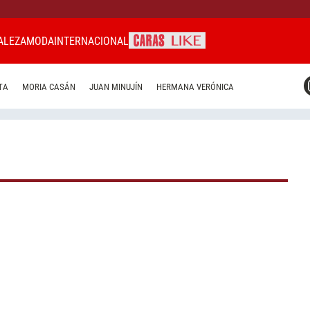
ALEZA
MODA
INTERNACIONAL
CARAS MIAMI
TA
MORIA CASÁN
JUAN MINUJÍN
HERMANA VERÓNICA
CARAS BRASIL
CARAS URUGUAY