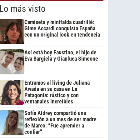
Lo más visto
Camiseta y minifalda cuadrillé:
Gime Accardi conquista España
con un original look en tendencia
Así está hoy Faustino, el hijo de
Eva Bargiela y Gianluca Simeone
Entramos al living de Juliana
Awada en su casa en La
Patagonia: rústico y con
ventanales increíbles
Sofía Aldrey compartió una
reflexión a un mes de ser madre
de Marco: “Fue aprender a
confiar”