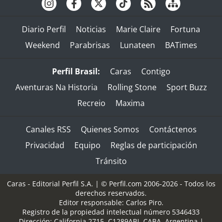
Diario Perfil
Noticias
Marie Claire
Fortuna
Weekend
Parabrisas
Lunateen
BATimes
Perfil Brasil:
Caras
Contigo
Aventuras Na Historia
Rolling Stone
Sport Buzz
Recreio
Maxima
Canales RSS
Quienes Somos
Contáctenos
Privacidad
Equipo
Reglas de participación
Tránsito
Caras - Editorial Perfil S.A.
| © Perfil.com 2006-2026 - Todos los
derechos reservados.
Editor responsable: Carlos Piro.
Registro de la propiedad intelectual número 5346433
Dirección:
California 2715
,
C1289ABI
,
CABA, Argentina
|