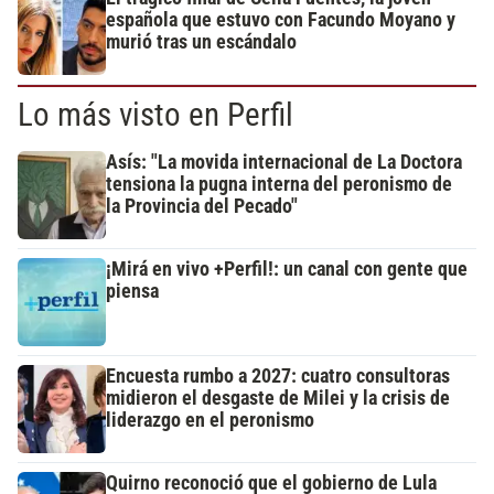
española que estuvo con Facundo Moyano y
murió tras un escándalo
Lo más visto en Perfil
Asís: "La movida internacional de La Doctora
tensiona la pugna interna del peronismo de
la Provincia del Pecado"
¡Mirá en vivo +Perfil!: un canal con gente que
piensa
Encuesta rumbo a 2027: cuatro consultoras
midieron el desgaste de Milei y la crisis de
liderazgo en el peronismo
Quirno reconoció que el gobierno de Lula