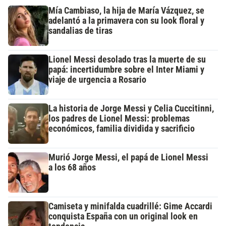
Mía Cambiaso, la hija de María Vázquez, se
adelantó a la primavera con su look floral y
sandalias de tiras
Lionel Messi desolado tras la muerte de su
papá: incertidumbre sobre el Inter Miami y
viaje de urgencia a Rosario
La historia de Jorge Messi y Celia Cuccitinni,
los padres de Lionel Messi: problemas
económicos, familia dividida y sacrificio
Murió Jorge Messi, el papá de Lionel Messi
a los 68 años
Camiseta y minifalda cuadrillé: Gime Accardi
conquista España con un original look en