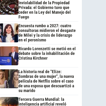
Inviolabilidad de la Propiedad
Privada: el Gobierno tuvo que
ceder en la Ley del Manejo del
Fuego
Encuesta rumbo a 2027: cuatro
consultoras midieron el desgaste
de Milei y la crisis de liderazgo
en el peronismo
Ricardo Lorenzetti se metió en el
debate sobre la inhabilitación de
Cristina Kirchner
La historia real de "Elize:
Sombras de una mujer", la nueva
película de Netflix sobre el caso
de una esposa que descuartizó a
su marido
Tercera Guerra Mundial: la
inteligencia artificial reveló