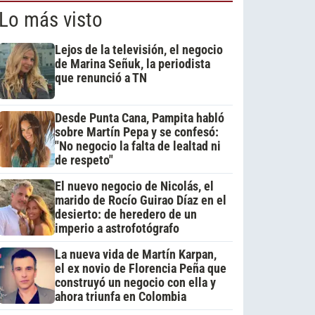
Lo más visto
Lejos de la televisión, el negocio
de Marina Señuk, la periodista
que renunció a TN
Desde Punta Cana, Pampita habló
sobre Martín Pepa y se confesó:
"No negocio la falta de lealtad ni
de respeto"
El nuevo negocio de Nicolás, el
marido de Rocío Guirao Díaz en el
desierto: de heredero de un
imperio a astrofotógrafo
La nueva vida de Martín Karpan,
el ex novio de Florencia Peña que
construyó un negocio con ella y
ahora triunfa en Colombia