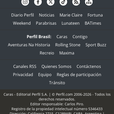
Diario Perfil
Noticias
Marie Claire
Fortuna
Weekend
Parabrisas
Lunateen
BATimes
Perfil Brasil:
Caras
Contigo
Aventuras Na Historia
Rolling Stone
Sport Buzz
Recreio
Maxima
Canales RSS
Quienes Somos
Contáctenos
Privacidad
Equipo
Reglas de participación
Tránsito
Caras - Editorial Perfil S.A.
| © Perfil.com 2006-2026 - Todos los
derechos reservados.
Editor responsable: Carlos Piro.
Registro de la propiedad intelectual número 5346433
Dirección:
California 2715
,
C1289ABI
,
CABA, Argentina
|