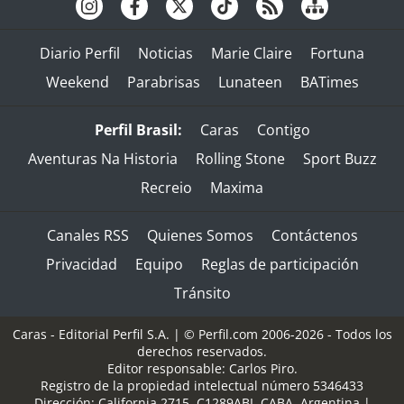
Diario Perfil
Noticias
Marie Claire
Fortuna
Weekend
Parabrisas
Lunateen
BATimes
Perfil Brasil:
Caras
Contigo
Aventuras Na Historia
Rolling Stone
Sport Buzz
Recreio
Maxima
Canales RSS
Quienes Somos
Contáctenos
Privacidad
Equipo
Reglas de participación
Tránsito
Caras - Editorial Perfil S.A.
| © Perfil.com 2006-2026 - Todos los
derechos reservados.
Editor responsable: Carlos Piro.
Registro de la propiedad intelectual número 5346433
Dirección:
California 2715
,
C1289ABI
,
CABA, Argentina
|