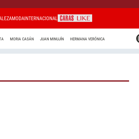
ALEZA
MODA
INTERNACIONAL
CARAS MIAMI
TA
MORIA CASÁN
JUAN MINUJÍN
HERMANA VERÓNICA
CARAS BRASIL
CARAS URUGUAY