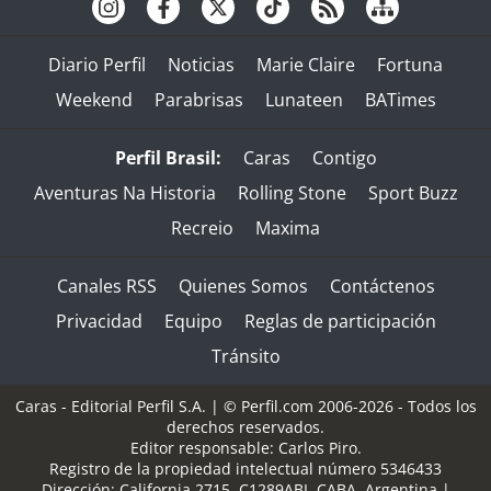
Diario Perfil
Noticias
Marie Claire
Fortuna
Weekend
Parabrisas
Lunateen
BATimes
Perfil Brasil:
Caras
Contigo
Aventuras Na Historia
Rolling Stone
Sport Buzz
Recreio
Maxima
Canales RSS
Quienes Somos
Contáctenos
Privacidad
Equipo
Reglas de participación
Tránsito
Caras - Editorial Perfil S.A.
| © Perfil.com 2006-2026 - Todos los
derechos reservados.
Editor responsable: Carlos Piro.
Registro de la propiedad intelectual número 5346433
Dirección:
California 2715
,
C1289ABI
,
CABA, Argentina
|