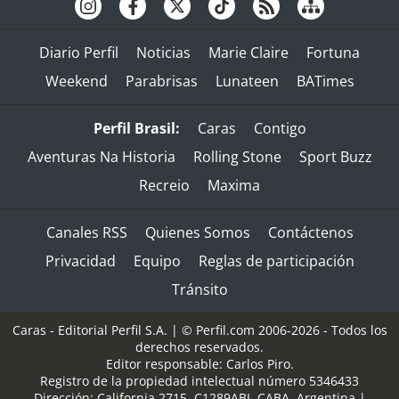
Diario Perfil
Noticias
Marie Claire
Fortuna
Weekend
Parabrisas
Lunateen
BATimes
Perfil Brasil:
Caras
Contigo
Aventuras Na Historia
Rolling Stone
Sport Buzz
Recreio
Maxima
Canales RSS
Quienes Somos
Contáctenos
Privacidad
Equipo
Reglas de participación
Tránsito
Caras - Editorial Perfil S.A.
| © Perfil.com 2006-2026 - Todos los
derechos reservados.
Editor responsable: Carlos Piro.
Registro de la propiedad intelectual número 5346433
Dirección:
California 2715
,
C1289ABI
,
CABA, Argentina
|