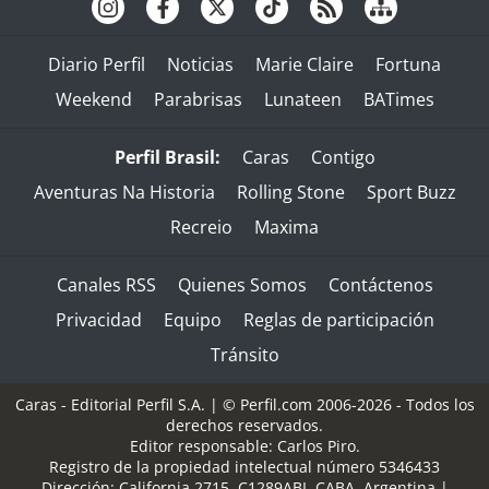
Diario Perfil
Noticias
Marie Claire
Fortuna
Weekend
Parabrisas
Lunateen
BATimes
Perfil Brasil:
Caras
Contigo
Aventuras Na Historia
Rolling Stone
Sport Buzz
Recreio
Maxima
Canales RSS
Quienes Somos
Contáctenos
Privacidad
Equipo
Reglas de participación
Tránsito
Caras - Editorial Perfil S.A.
| © Perfil.com 2006-2026 - Todos los
derechos reservados.
Editor responsable: Carlos Piro.
Registro de la propiedad intelectual número 5346433
Dirección:
California 2715
,
C1289ABI
,
CABA, Argentina
|