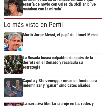
estaría de novio con Griselda Siciliani: "Se
mataban con la mirada"
Lo más visto en Perfil
Murió Jorge Messi, el papá de Lionel Messi
La Rosada busca culpables después de la
derrota en el Senado y recalcula su
estrategia
Caputo y Sturzenegger crean un fondo para
indemnizar y “ganar” sindicatos aliados
La narrativa libertaria cruje en las redes y