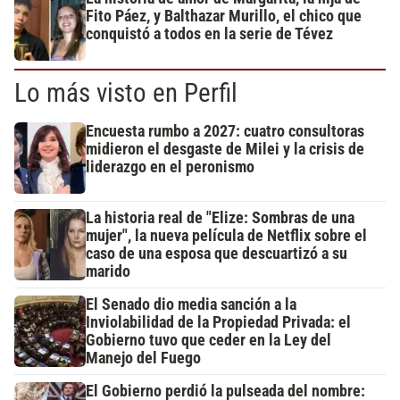
Fito Páez, y Balthazar Murillo, el chico que
conquistó a todos en la serie de Tévez
Lo más visto en Perfil
Encuesta rumbo a 2027: cuatro consultoras
midieron el desgaste de Milei y la crisis de
liderazgo en el peronismo
La historia real de "Elize: Sombras de una
mujer", la nueva película de Netflix sobre el
caso de una esposa que descuartizó a su
marido
El Senado dio media sanción a la
Inviolabilidad de la Propiedad Privada: el
Gobierno tuvo que ceder en la Ley del
Manejo del Fuego
El Gobierno perdió la pulseada del nombre: