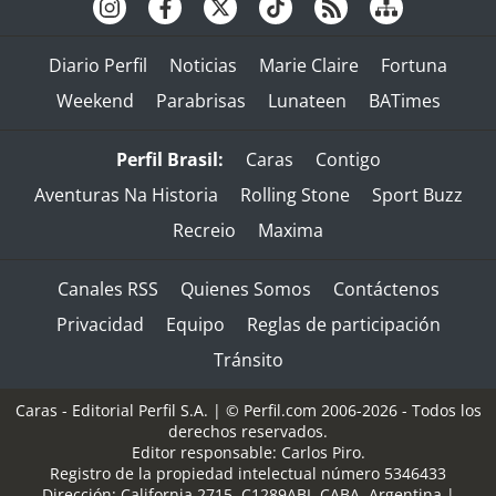
Diario Perfil
Noticias
Marie Claire
Fortuna
Weekend
Parabrisas
Lunateen
BATimes
Perfil Brasil:
Caras
Contigo
Aventuras Na Historia
Rolling Stone
Sport Buzz
Recreio
Maxima
Canales RSS
Quienes Somos
Contáctenos
Privacidad
Equipo
Reglas de participación
Tránsito
Caras - Editorial Perfil S.A.
| © Perfil.com 2006-2026 - Todos los
derechos reservados.
Editor responsable: Carlos Piro.
Registro de la propiedad intelectual número 5346433
Dirección:
California 2715
,
C1289ABI
,
CABA, Argentina
|