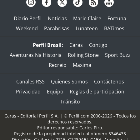
Diario Perfil
Noticias
Marie Claire
Fortuna
Weekend
Parabrisas
Lunateen
BATimes
Perfil Brasil:
Caras
Contigo
Aventuras Na Historia
Rolling Stone
Sport Buzz
Recreio
Maxima
Canales RSS
Quienes Somos
Contáctenos
Privacidad
Equipo
Reglas de participación
Tránsito
Caras - Editorial Perfil S.A.
| © Perfil.com 2006-2026 - Todos los
derechos reservados.
Editor responsable: Carlos Piro.
Registro de la propiedad intelectual número 5346433
Dirección:
California 2715
,
C1289ABI
,
CABA, Argentina
|