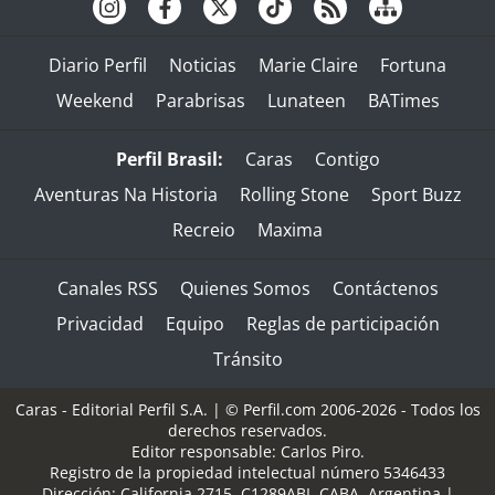
Diario Perfil
Noticias
Marie Claire
Fortuna
Weekend
Parabrisas
Lunateen
BATimes
Perfil Brasil:
Caras
Contigo
Aventuras Na Historia
Rolling Stone
Sport Buzz
Recreio
Maxima
Canales RSS
Quienes Somos
Contáctenos
Privacidad
Equipo
Reglas de participación
Tránsito
Caras - Editorial Perfil S.A.
| © Perfil.com 2006-2026 - Todos los
derechos reservados.
Editor responsable: Carlos Piro.
Registro de la propiedad intelectual número 5346433
Dirección:
California 2715
,
C1289ABI
,
CABA, Argentina
|