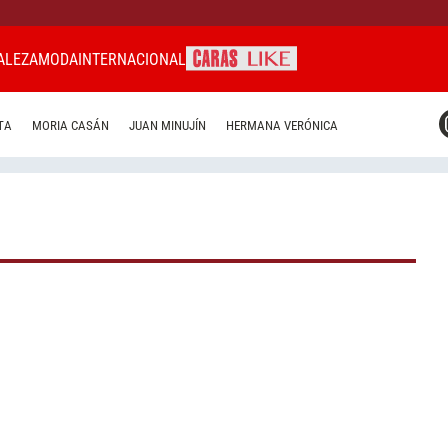
ALEZA
MODA
INTERNACIONAL
CARAS MIAMI
TA
MORIA CASÁN
JUAN MINUJÍN
HERMANA VERÓNICA
CARAS BRASIL
CARAS URUGUAY