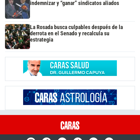
indemnizar y “ganar” sindicatos aliados
La Rosada busca culpables después de la
derrota en el Senado y recalcula su
estrategia