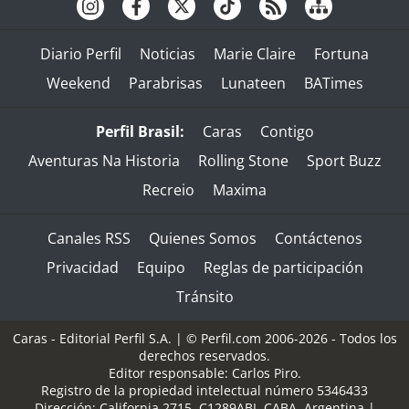
Diario Perfil
Noticias
Marie Claire
Fortuna
Weekend
Parabrisas
Lunateen
BATimes
Perfil Brasil:
Caras
Contigo
Aventuras Na Historia
Rolling Stone
Sport Buzz
Recreio
Maxima
Canales RSS
Quienes Somos
Contáctenos
Privacidad
Equipo
Reglas de participación
Tránsito
Caras - Editorial Perfil S.A.
| © Perfil.com 2006-2026 - Todos los
derechos reservados.
Editor responsable: Carlos Piro.
Registro de la propiedad intelectual número 5346433
Dirección:
California 2715
,
C1289ABI
,
CABA, Argentina
|