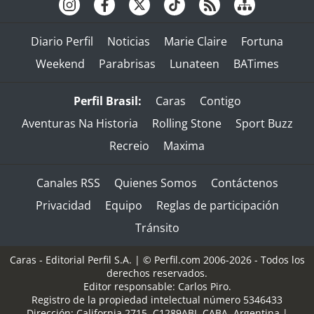
Diario Perfil
Noticias
Marie Claire
Fortuna
Weekend
Parabrisas
Lunateen
BATimes
Perfil Brasil:
Caras
Contigo
Aventuras Na Historia
Rolling Stone
Sport Buzz
Recreio
Maxima
Canales RSS
Quienes Somos
Contáctenos
Privacidad
Equipo
Reglas de participación
Tránsito
Caras - Editorial Perfil S.A.
| © Perfil.com 2006-2026 - Todos los
derechos reservados.
Editor responsable: Carlos Piro.
Registro de la propiedad intelectual número 5346433
Dirección:
California 2715
,
C1289ABI
,
CABA, Argentina
|