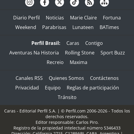
Diario Perfil
Noticias
Marie Claire
Fortuna
Weekend
Parabrisas
Lunateen
BATimes
Perfil Brasil:
Caras
Contigo
Aventuras Na Historia
Rolling Stone
Sport Buzz
Recreio
Maxima
Canales RSS
Quienes Somos
Contáctenos
Privacidad
Equipo
Reglas de participación
Tránsito
Caras - Editorial Perfil S.A.
| © Perfil.com 2006-2026 - Todos los
derechos reservados.
Editor responsable: Carlos Piro.
Registro de la propiedad intelectual número 5346433
Dirección:
California 2715
,
C1289ABI
,
CABA, Argentina
|