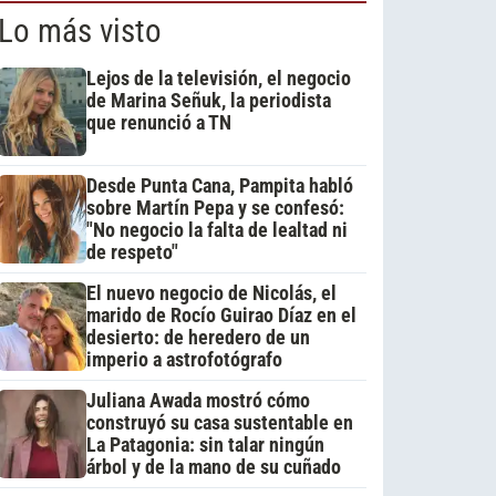
Lo más visto
Lejos de la televisión, el negocio
de Marina Señuk, la periodista
que renunció a TN
Desde Punta Cana, Pampita habló
sobre Martín Pepa y se confesó:
"No negocio la falta de lealtad ni
de respeto"
El nuevo negocio de Nicolás, el
marido de Rocío Guirao Díaz en el
desierto: de heredero de un
imperio a astrofotógrafo
Juliana Awada mostró cómo
construyó su casa sustentable en
La Patagonia: sin talar ningún
árbol y de la mano de su cuñado