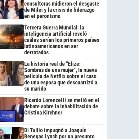
consultoras midieron el desgaste
de Milei y la crisis de liderazgo
en el peronismo
Tercera Guerra Mundial: la
inteligencia artificial reveló
cuáles serían los primeros países
latinoamericanos en ser
derrotados
La historia real de "Elize:
Sombras de una mujer", la nueva
película de Netflix sobre el caso
de una esposa que descuartizó a
su marido
Ricardo Lorenzetti se metió en el
debate sobre la inhabilitación de
Cristina Kirchner
Di Tullio impugnó a Joaquín
Benegas Lynch por un presunto