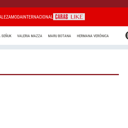
ALEZA
MODA
INTERNACIONAL
CARAS MIAMI
 SEÑUK
VALERIA MAZZA
MARU BOTANA
HERMANA VERÓNICA
CARAS BRASIL
CARAS URUGUAY