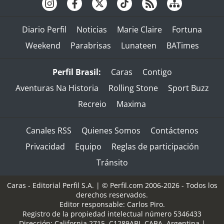
Diario Perfil
Noticias
Marie Claire
Fortuna
Weekend
Parabrisas
Lunateen
BATimes
Perfil Brasil:
Caras
Contigo
Aventuras Na Historia
Rolling Stone
Sport Buzz
Recreio
Maxima
Canales RSS
Quienes Somos
Contáctenos
Privacidad
Equipo
Reglas de participación
Tránsito
Caras - Editorial Perfil S.A.
| © Perfil.com 2006-2026 - Todos los
derechos reservados.
Editor responsable: Carlos Piro.
Registro de la propiedad intelectual número 5346433
Dirección:
California 2715
,
C1289ABI
,
CABA, Argentina
|