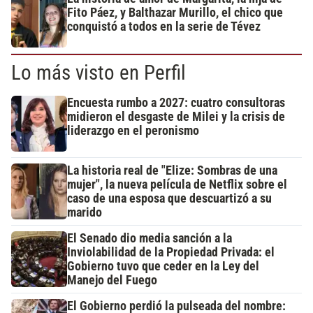
Fito Páez, y Balthazar Murillo, el chico que
conquistó a todos en la serie de Tévez
Lo más visto en Perfil
Encuesta rumbo a 2027: cuatro consultoras
midieron el desgaste de Milei y la crisis de
liderazgo en el peronismo
La historia real de "Elize: Sombras de una
mujer", la nueva película de Netflix sobre el
caso de una esposa que descuartizó a su
marido
El Senado dio media sanción a la
Inviolabilidad de la Propiedad Privada: el
Gobierno tuvo que ceder en la Ley del
Manejo del Fuego
El Gobierno perdió la pulseada del nombre: