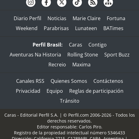
Diario Perfil
Noticias
Marie Claire
Fortuna
Weekend
Parabrisas
Lunateen
BATimes
Perfil Brasil:
Caras
Contigo
Aventuras Na Historia
Rolling Stone
Sport Buzz
Recreio
Maxima
Canales RSS
Quienes Somos
Contáctenos
Privacidad
Equipo
Reglas de participación
Tránsito
Caras - Editorial Perfil S.A.
| © Perfil.com 2006-2026 - Todos los
derechos reservados.
Editor responsable: Carlos Piro.
Registro de la propiedad intelectual número 5346433
Dirección:
California 2715
,
C1289ABI
,
CABA, Argentina
|