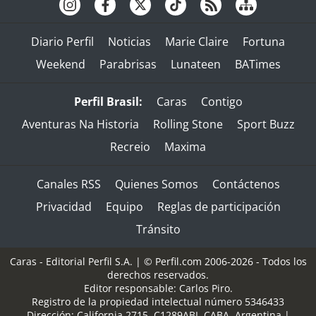
Diario Perfil
Noticias
Marie Claire
Fortuna
Weekend
Parabrisas
Lunateen
BATimes
Perfil Brasil:
Caras
Contigo
Aventuras Na Historia
Rolling Stone
Sport Buzz
Recreio
Maxima
Canales RSS
Quienes Somos
Contáctenos
Privacidad
Equipo
Reglas de participación
Tránsito
Caras - Editorial Perfil S.A.
| © Perfil.com 2006-2026 - Todos los
derechos reservados.
Editor responsable: Carlos Piro.
Registro de la propiedad intelectual número 5346433
Dirección:
California 2715
,
C1289ABI
,
CABA, Argentina
|