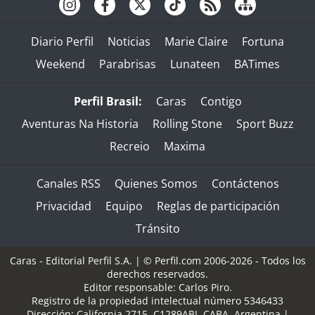
Diario Perfil
Noticias
Marie Claire
Fortuna
Weekend
Parabrisas
Lunateen
BATimes
Perfil Brasil:
Caras
Contigo
Aventuras Na Historia
Rolling Stone
Sport Buzz
Recreio
Maxima
Canales RSS
Quienes Somos
Contáctenos
Privacidad
Equipo
Reglas de participación
Tránsito
Caras - Editorial Perfil S.A.
| © Perfil.com 2006-2026 - Todos los
derechos reservados.
Editor responsable: Carlos Piro.
Registro de la propiedad intelectual número 5346433
Dirección:
California 2715
,
C1289ABI
,
CABA, Argentina
|