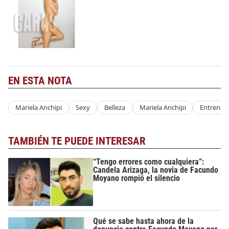
EN ESTA NOTA
Mariela Anchipi
Sexy
Belleza
Mariela Anchipi
Entrenam
TAMBIÉN TE PUEDE INTERESAR
“Tengo errores como cualquiera”:
Candela Arizaga, la novia de Facundo
Moyano rompió el silencio
Qué se sabe hasta ahora de la