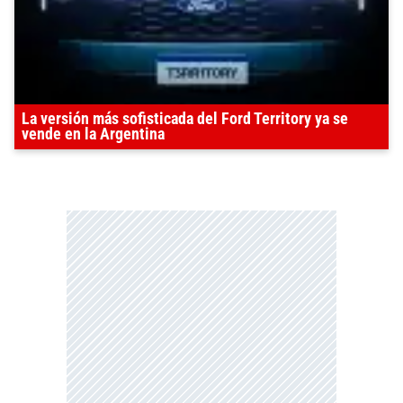
La versión más sofisticada del Ford Territory ya se
vende en la Argentina