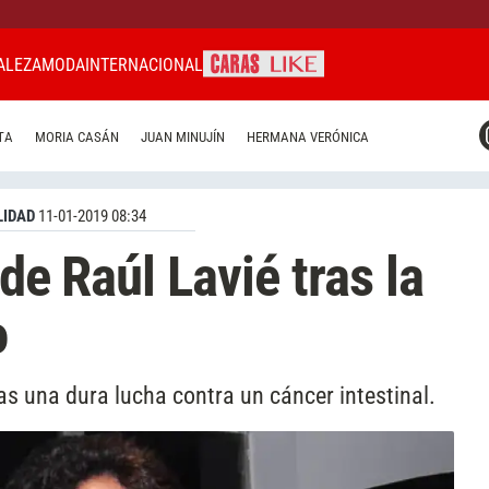
ALEZA
MODA
INTERNACIONAL
CARAS MIAMI
TA
MORIA CASÁN
JUAN MINUJÍN
HERMANA VERÓNICA
CARAS BRASIL
CARAS URUGUAY
IDAD
11-01-2019 08:34
 de Raúl Lavié tras la
o
as una dura lucha contra un cáncer intestinal.