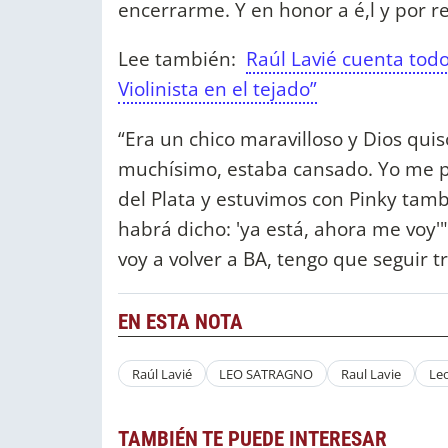
encerrarme. Y en honor a é,l y por re
Lee también:
Raúl Lavié cuenta todo
Violinista en el tejado”
“Era un chico maravilloso y Dios qui
muchísimo, estaba cansado. Yo me p
del Plata y estuvimos con Pinky tambi
habrá dicho: 'ya está, ahora me voy'
voy a volver a BA, tengo que seguir t
EN ESTA NOTA
Raúl Lavié
LEO SATRAGNO
Raul Lavie
Le
TAMBIÉN TE PUEDE INTERESAR