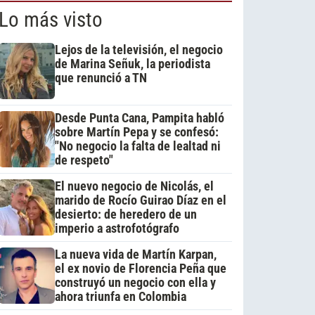
Lo más visto
Lejos de la televisión, el negocio
de Marina Señuk, la periodista
que renunció a TN
Desde Punta Cana, Pampita habló
sobre Martín Pepa y se confesó:
"No negocio la falta de lealtad ni
de respeto"
El nuevo negocio de Nicolás, el
marido de Rocío Guirao Díaz en el
desierto: de heredero de un
imperio a astrofotógrafo
La nueva vida de Martín Karpan,
el ex novio de Florencia Peña que
construyó un negocio con ella y
ahora triunfa en Colombia