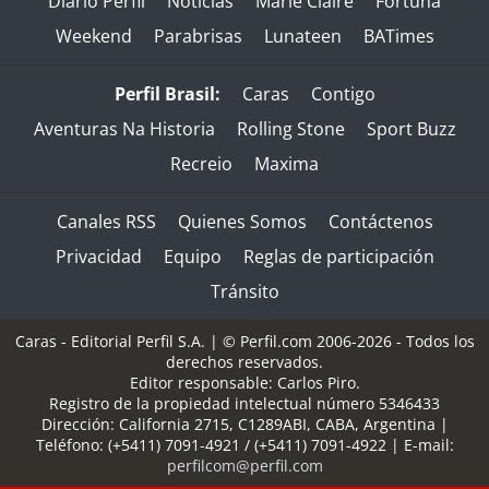
Diario Perfil
Noticias
Marie Claire
Fortuna
Weekend
Parabrisas
Lunateen
BATimes
Perfil Brasil:
Caras
Contigo
Aventuras Na Historia
Rolling Stone
Sport Buzz
Recreio
Maxima
Canales RSS
Quienes Somos
Contáctenos
Privacidad
Equipo
Reglas de participación
Tránsito
Caras - Editorial Perfil S.A.
| © Perfil.com 2006-2026 - Todos los
derechos reservados.
Editor responsable: Carlos Piro.
Registro de la propiedad intelectual número 5346433
Dirección:
California 2715
,
C1289ABI
,
CABA, Argentina
|
Teléfono:
(+5411) 7091-4921
/
(+5411) 7091-4922
| E-mail:
perfilcom@perfil.com