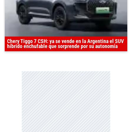
Chery Tiggo 7 CSH: ya se vende en la Argentina el SUV
híbrido enchufable que sorprende por su autonomía