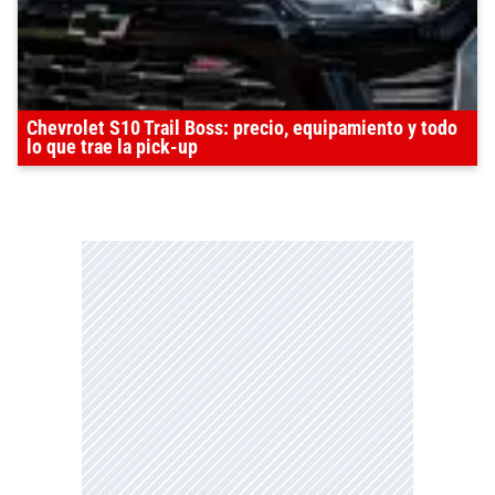
Chevrolet S10 Trail Boss: precio, equipamiento y todo
lo que trae la pick-up