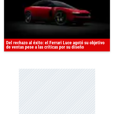
Del rechazo al éxito: el Ferrari Luce agotó su objetivo
de ventas pese a las críticas por su diseño