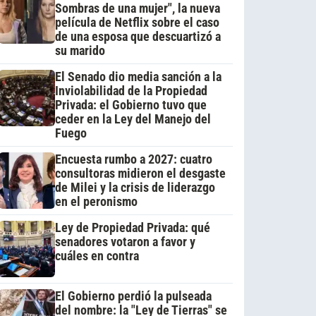
Sombras de una mujer", la nueva
película de Netflix sobre el caso
de una esposa que descuartizó a
su marido
El Senado dio media sanción a la
Inviolabilidad de la Propiedad
Privada: el Gobierno tuvo que
ceder en la Ley del Manejo del
Fuego
Encuesta rumbo a 2027: cuatro
consultoras midieron el desgaste
de Milei y la crisis de liderazgo
en el peronismo
Ley de Propiedad Privada: qué
senadores votaron a favor y
cuáles en contra
El Gobierno perdió la pulseada
del nombre: la "Ley de Tierras" se