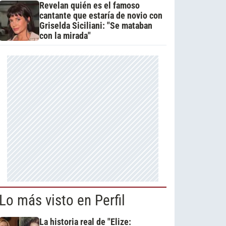
Revelan quién es el famoso
cantante que estaría de novio con
Griselda Siciliani: "Se mataban
con la mirada"
Lo más visto en Perfil
La historia real de "Elize: