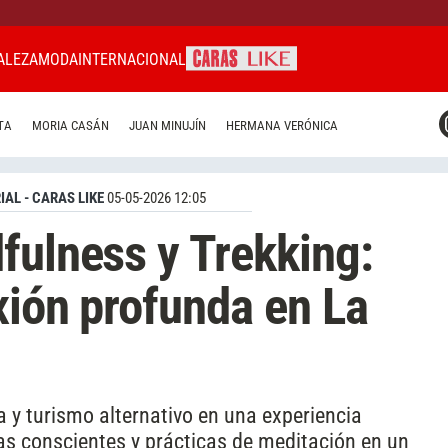
ALEZA
MODA
INTERNACIONAL
CARAS MIAMI
TA
MORIA CASÁN
JUAN MINUJÍN
HERMANA VERÓNICA
CARAS BRASIL
CARAS URUGUAY
IAL - CARAS LIKE
05-05-2026 12:05
fulness y Trekking:
xión profunda en La
a y turismo alternativo en una experiencia
s conscientes y prácticas de meditación en un