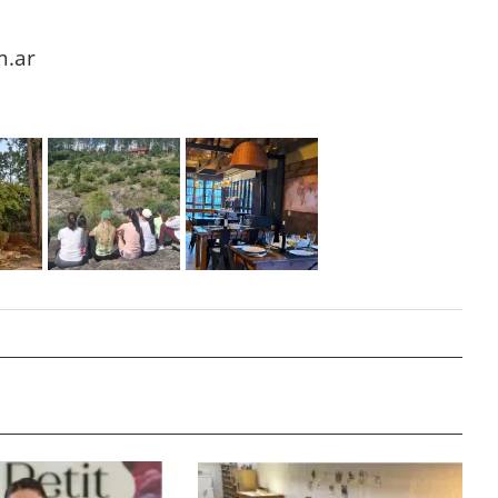
g
m.ar