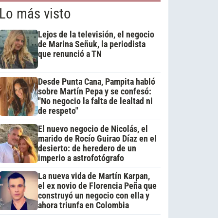
Lo más visto
Lejos de la televisión, el negocio
de Marina Señuk, la periodista
que renunció a TN
Desde Punta Cana, Pampita habló
sobre Martín Pepa y se confesó:
"No negocio la falta de lealtad ni
de respeto"
El nuevo negocio de Nicolás, el
marido de Rocío Guirao Díaz en el
desierto: de heredero de un
imperio a astrofotógrafo
La nueva vida de Martín Karpan,
el ex novio de Florencia Peña que
construyó un negocio con ella y
ahora triunfa en Colombia