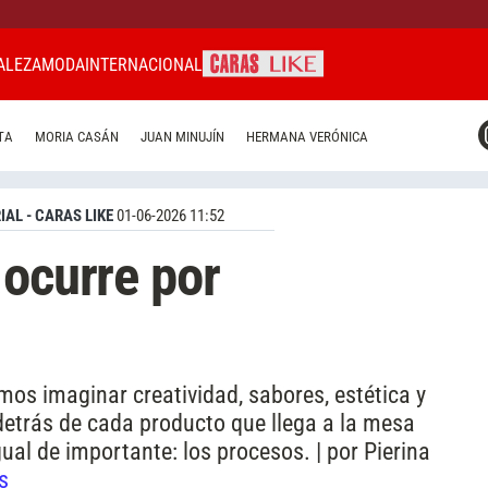
ALEZA
MODA
INTERNACIONAL
CARAS MIAMI
TA
MORIA CASÁN
JUAN MINUJÍN
HERMANA VERÓNICA
CARAS BRASIL
CARAS URUGUAY
IAL - CARAS LIKE
01-06-2026 11:52
 ocurre por
os imaginar creatividad, sabores, estética y
etrás de cada producto que llega a la mesa
ual de importante: los procesos. | por Pierina
s