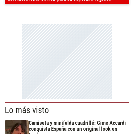
Lo más visto
Camiseta y minifalda cuadrillé: Gime Accardi
conquista España con un original look en