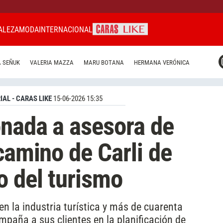
ALEZA
MODA
INTERNACIONAL
CARAS MIAMI
 SEÑUK
VALERIA MAZZA
MARU BOTANA
HERMANA VERÓNICA
CARAS BRASIL
CARAS URUGUAY
IAL - CARAS LIKE
15-06-2026 15:35
onada a asesora de
camino de Carli de
o del turismo
n la industria turística y más de cuarenta
mpaña a sus clientes en la planificación de