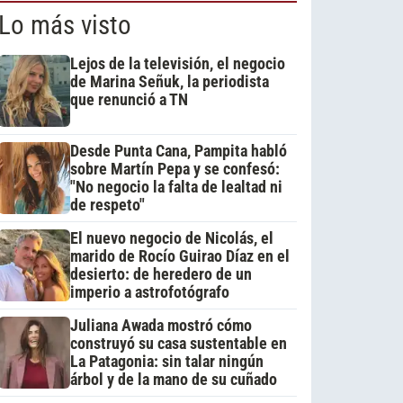
Lo más visto
Lejos de la televisión, el negocio
de Marina Señuk, la periodista
que renunció a TN
Desde Punta Cana, Pampita habló
sobre Martín Pepa y se confesó:
"No negocio la falta de lealtad ni
de respeto"
El nuevo negocio de Nicolás, el
marido de Rocío Guirao Díaz en el
desierto: de heredero de un
imperio a astrofotógrafo
Juliana Awada mostró cómo
construyó su casa sustentable en
La Patagonia: sin talar ningún
árbol y de la mano de su cuñado