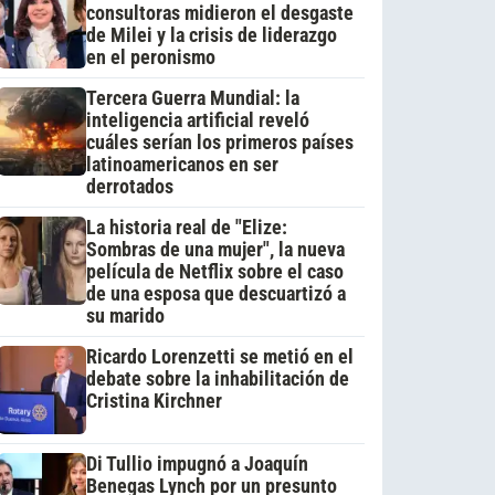
consultoras midieron el desgaste
de Milei y la crisis de liderazgo
en el peronismo
Tercera Guerra Mundial: la
inteligencia artificial reveló
cuáles serían los primeros países
latinoamericanos en ser
derrotados
La historia real de "Elize:
Sombras de una mujer", la nueva
película de Netflix sobre el caso
de una esposa que descuartizó a
su marido
Ricardo Lorenzetti se metió en el
debate sobre la inhabilitación de
Cristina Kirchner
Di Tullio impugnó a Joaquín
Benegas Lynch por un presunto