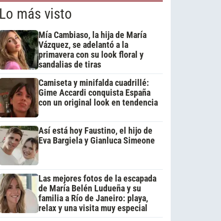
Lo más visto
Mía Cambiaso, la hija de María
Vázquez, se adelantó a la
primavera con su look floral y
sandalias de tiras
Camiseta y minifalda cuadrillé:
Gime Accardi conquista España
con un original look en tendencia
Así está hoy Faustino, el hijo de
Eva Bargiela y Gianluca Simeone
Las mejores fotos de la escapada
de María Belén Ludueña y su
familia a Río de Janeiro: playa,
relax y una visita muy especial