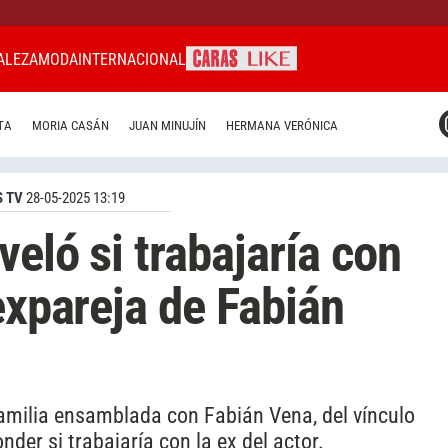
ALEZA
MODA
INTERNACIONAL
CARAS MIAMI
TA
MORIA CASÁN
JUAN MINUJÍN
HERMANA VERÓNICA
CARAS BRASIL
CARAS URUGUAY
 TV
28-05-2025 13:19
eló si trabajaría con
expareja de Fabián
familia ensamblada con Fabián Vena, del vínculo
nder si trabajaría con la ex del actor.